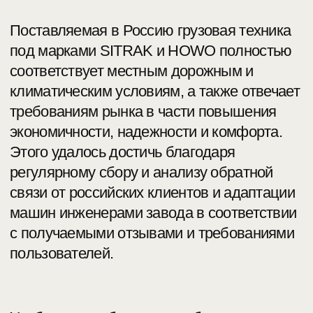
Центр техники и технологий HDT позволяет
компании непрерывно вести разработки и
испытания автомобилей, анализировать
показатели выбросов двигателей,
проверять характеристики, свойства и
долговечность агрегатов и компонентов
сборки, тестировать и совершенствовать
технологии применения альтернативных
видов топлива на коммерческом
транспорте.
ТК-ЦЕНТР
Занимаясь продвижением брендов