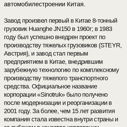
после модернизации и реорганизации в
2001 году. За более, чем 15 лет развития
компания стала известна внутри страны и
за рубежом в качестве корпорации,
осуществляющей разработку и
производство грузовиков. В 2009 году
компания установила стратегическое
партнерство с немецкой «MAN», в
результате чего компания «MAN» стала
держателем 25%+1 акций в корпорации
«Sinotruk» (Гонконг), и компания смогла
внедрить технологии компании «MAN» на
производство 3 моделей (D08, D20 и D26)
двигателей, заложив таким образом
прочную основу для долгосрочного
развития предприятия.
SINOTRUK сегодня
90 лет развития: от основания до