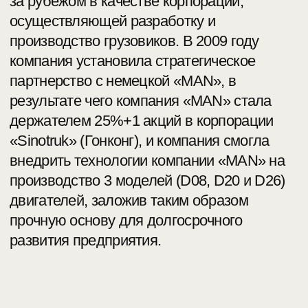
лидерства в технологиях и адаптации
под российский рынок.
Компания SINOTRUK (официально China
National Heavy Duty Truck Group Co., Ltd.)
основана в 1930 году и сегодня активно
развивает международное сотрудничество,
предоставляя автотранспортной отрасли
технико-технологические решения,
адаптированные под различные условия
эксплуатации.
Поставляемая в Россию грузовая техника
под марками SITRAK и HOWO полностью
соответствует местным дорожным и
климатическим условиям, а также отвечает
требованиям рынка в части повышения
экономичности, надежности и комфорта.
Этого удалось достичь благодаря
регулярному сбору и анализу обратной