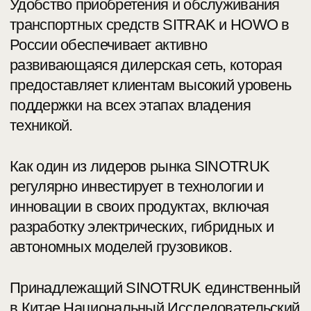
Sitrak и Howo в c 2022 года, компания
ООО «ТК-Центр» является
дистрибьютором корпорации SINOTRUK
и представляет в РФ полный модельный
ряд Sitrak и Howo, от малотонажных
автомобилей до грузовиков тяжелых
серий.
Компания ООО «ТК-Центр» полностью
разделяет ценности корпорации
SINOTRUK и холдинговой компании
Shandong Heavy Industry Machinery Co,
стремясь к удовлетворению
потребностей клиентов.