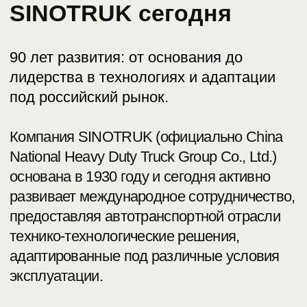
связи от российских клиентов и адаптации
машин инженерами завода в соответствии
с получаемыми отзывами и требованиями
пользователей.
Удобство приобретения и обслуживания
транспортных средств SITRAK и HOWO в
России обеспечивает активно
развивающаяся дилерская сеть, которая
предоставляет клиентам высокий уровень
поддержки на всех этапах владения
техникой.
Как один из лидеров рынка SINOTRUK
регулярно инвестирует в технологии и
инновации в своих продуктах, включая
разработку электрических, гибридных и
автономных моделей грузовиков.
Принадлежащий SINOTRUK единственный
в Китае Национальный Исследовательский