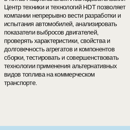
КОНТАКТЫ
127273 г. Москва,
Отрадная 2Б, Строение 6
+7 (495) 921-25-60
info@tk-center.ru
tkcenterru