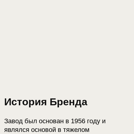
История Бренда
Завод был основан в 1956 году и
являлся основой в тяжелом
автомобилестроении Китая.
Завод произвел первый в Китае 8-тонный
грузовик Huanghe JN150 в 1960г; в 1983
году был успешно внедрен проект по
производству тяжелых грузовиков (STEYR,
Австрия), и завод стал первым
предприятием в Китае, внедрившим
зарубежную технологию по комплексному
производству тяжелого транспортного
средства. Официальное название
корпорации «Sinotruk» было получено