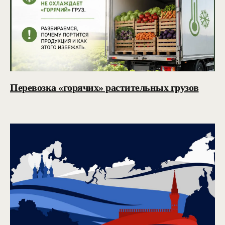
Перевозка «горячих» растительных грузов
КОНТАКТЫ
127273 г. Москва,
Отрадная 2Б, Строение 6
+7 (495) 921-25-60
info@tk-center.ru
tkcenterru