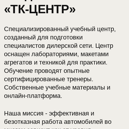
оснащен лабораториями, макетами
агрегатов и техникой для практики.
Обучение проводят опытные
сертифицированные тренеры.
Собственные учебные материалы и
онлайн-платформа.
Наша миссия - эффективная и
безотказная работа автомобилей во
многом зависит как от уровня
подготовки специалистов сервисных
станций, так и от уровня подготовки
водителей. Поэтому мы уделяем
большое внимание обучению как
собственных специалистов, так и наших
Партнеров.
Сайт Академии