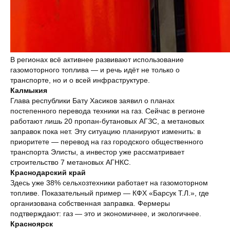
В регионах всё активнее развивают использование
газомоторного топлива — и речь идёт не только о
транспорте, но и о всей инфраструктуре.
КОНТАКТЫ
Калмыкия
Глава республики Бату Хасиков заявил о планах
постепенного перевода техники на газ. Сейчас в регионе
127273 г. Москва,
работают лишь 20 пропан-бутановых АГЗС, а метановых
Отрадная 2Б, Строение 6
заправок пока нет. Эту ситуацию планируют изменить: в
приоритете — перевод на газ городского общественного
+7 (495) 921-25-60
транспорта Элисты, а инвестор уже рассматривает
строительство 7 метановых АГНКС.
info@tk-center.ru
Краснодарский край
Здесь уже 38% сельхозтехники работает на газомоторном
tkcenterru
топливе. Показательный пример — КФХ «Барсук Т.Л.», где
организована собственная заправка. Фермеры
подтверждают: газ — это и экономичнее, и экологичнее.
Красноярск