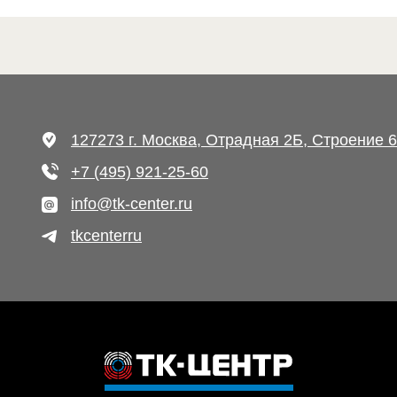
127273 г. Москва, Отрадная 2Б, Строение 6
+7 (495) 921-25-60
info@tk-center.ru
tkcenterru
Разработано в студии «Якуббо»