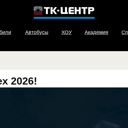
обили
Автобусы
ХОУ
Академия
Сп
x 2026!