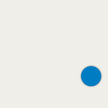
КОНТАКТЫ
127273 г. Москва,
Отрадная 2Б, Строение 6
+7 (495) 921-25-60
info@tk-center.ru
tkcenterru