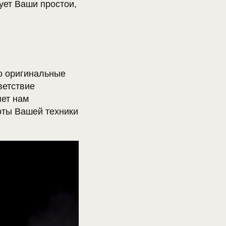
ует Ваши простои,
о оригинальные
ветствие
яет нам
оты Вашей техники