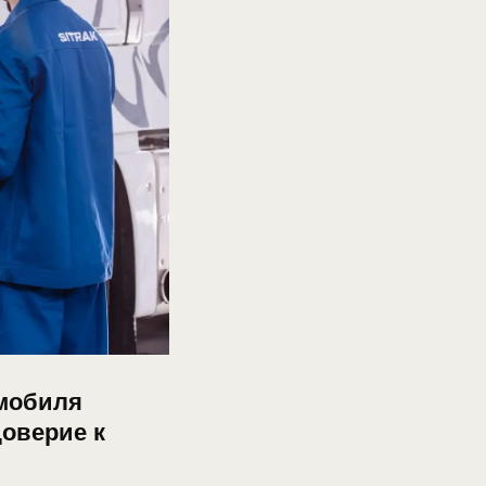
омобиля
доверие к