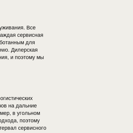
уживания. Все
Каждая сервисная
аботанным для
owo. Дилерская
ия, и поэтому мы
огистических
зов на дальние
мер, в угольном
одхода, поэтому
тервал сервисного