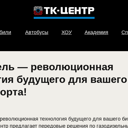
обили
Автобусы
ХОУ
Академия
Сп
ель — революционная
гия будущего для вашего
орта!
 революционная технология будущего для вашего би
ентр предлагает передовые решения по газодизельн