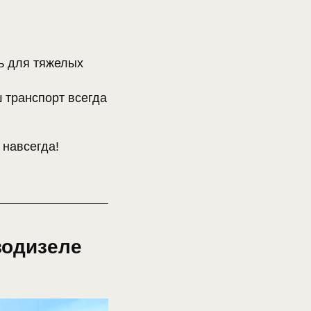
ть для тяжелых
ш транспорт всегда
 навсегда!
зодизеле