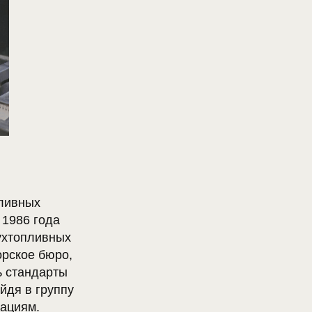
пливных
 1986 года
ухтопливных
орское бюро,
ь стандарты
йдя в группу
вациям.