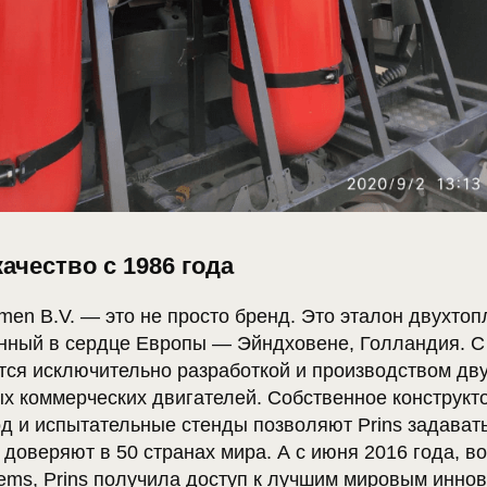
ачество с 1986 года
emen B.V. — это не просто бренд. Это эталон двухто
анный в сердце Европы — Эйндховене, Голландия. С
тся исключительно разработкой и производством дв
х коммерческих двигателей. Собственное конструкт
д и испытательные стенды позволяют Prins задават
 доверяют в 50 странах мира. А с июня 2016 года, во
tems, Prins получила доступ к лучшим мировым инно