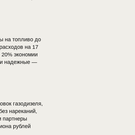
ты на топливо до
расходов на 17
о 20% экономии
е и надежные —
овок газодизеля,
без нареканий,
и партнеры
иона рублей