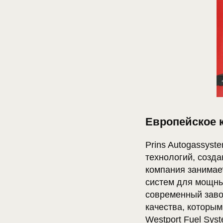
Европейское к
Prins Autogassyst
технологий, созд
компания занимае
систем для мощны
современный заво
качества, которым
Westport Fuel Sys